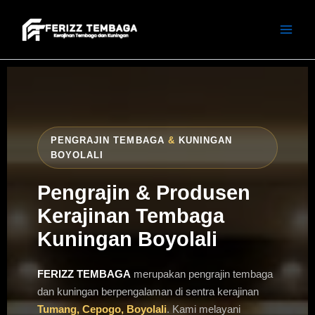
Skip
to
content
PENGRAJIN TEMBAGA
&
KUNINGAN
BOYOLALI
Pengrajin & Produsen
Kerajinan Tembaga
Kuningan Boyolali
FERIZZ TEMBAGA
merupakan pengrajin tembaga
dan kuningan berpengalaman di sentra kerajinan
Tumang, Cepogo, Boyolali
. Kami melayani