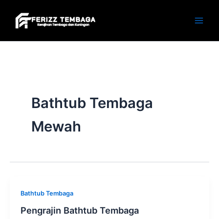
Skip
to
content
Bathtub Tembaga
Mewah
Bathtub Tembaga
Pengrajin Bathtub Tembaga