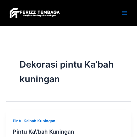
Skip
to
content
Dekorasi pintu Ka’bah
kuningan
Pintu Ka'bah Kuningan
Pintu Ka\’bah Kuningan