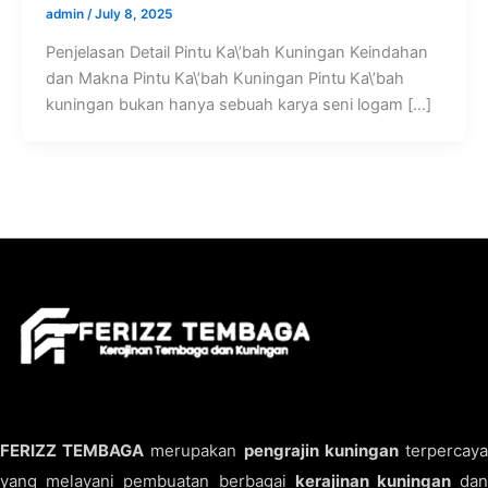
admin
/
July 8, 2025
Penjelasan Detail Pintu Ka\’bah Kuningan Keindahan
dan Makna Pintu Ka\’bah Kuningan Pintu Ka\’bah
kuningan bukan hanya sebuah karya seni logam […]
FERIZZ TEMBAGA
merupakan
pengrajin kuningan
terpercay
yang melayani pembuatan berbagai
kerajinan kuningan
da