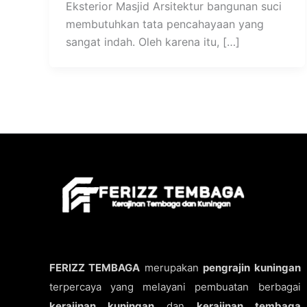
Eksterior Masjid Arsitektur bangunan suci
membutuhkan tata pencahayaan yang
sangat indah. Oleh karena itu, […]
FERIZZ TEMBAGA
merupakan
pengrajin kuningan
terpercaya yang melayani pembuatan berbagai
kerajinan kuningan
dan
kerajinan tembaga