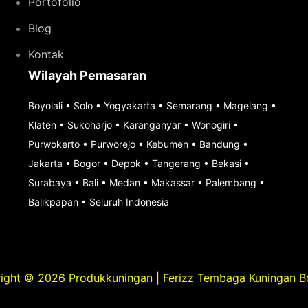
Portofolio
Blog
Kontak
Wilayah Pemasaran
Boyolali
•
Solo
•
Yogyakarta
•
Semarang
•
Magelang
•
Klaten
•
Sukoharjo
•
Karanganyar
•
Wonogiri
•
Purwokerto
•
Purworejo
•
Kebumen
•
Bandung
•
Jakarta
•
Bogor
•
Depok
•
Tangerang
•
Bekasi
•
Surabaya
•
Bali
•
Medan
•
Makassar
•
Palembang
•
Balikpapan
•
Seluruh Indonesia
ight © 2026 Produkkuningan | Ferizz Tembaga Kuningan Bo