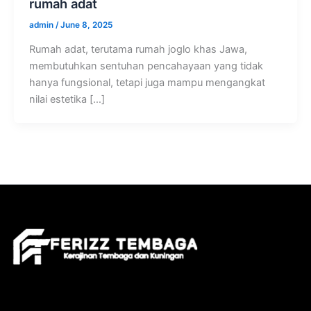
rumah adat
admin
/
June 8, 2025
Rumah adat, terutama rumah joglo khas Jawa,
membutuhkan sentuhan pencahayaan yang tidak
hanya fungsional, tetapi juga mampu mengangkat
nilai estetika […]