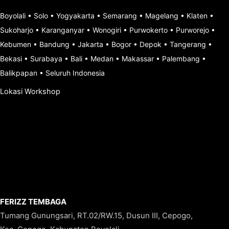
Boyolali
•
Solo
•
Yogyakarta
•
Semarang
•
Magelang
•
Klaten
•
Sukoharjo
•
Karanganyar
•
Wonogiri
•
Purwokerto
•
Purworejo
•
Kebumen
•
Bandung
•
Jakarta
•
Bogor
•
Depok
•
Tangerang
•
Bekasi
•
Surabaya
•
Bali
•
Medan
•
Makassar
•
Palembang
•
Balikpapan
•
Seluruh Indonesia
Lokasi Workshop
FERIZZ TEMBAGA
Tumang Gunungsari, RT.02/RW.15, Dusun III, Cepogo,