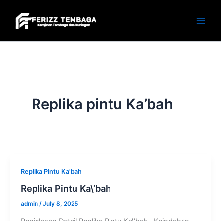
Skip
to
content
Replika pintu Ka’bah
Replika Pintu Ka'bah
Replika Pintu Ka\’bah
admin
/
July 8, 2025
Penjelasan Detail Replika Pintu Ka\’bah Keindahan