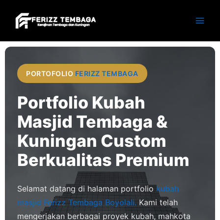
Skip
to
content
PORTOFOLIO
FERIZZ TEMBAGA
Portfolio Kubah
Masjid Tembaga &
Kuningan Custom
Berkualitas Premium
Selamat datang di halaman portfolio
kubah
masjid
Ferizz Tembaga Boyolali.
Kami telah
mengerjakan berbagai proyek kubah, mahkota