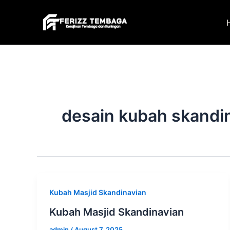
Skip
to
content
desain kubah skandi
Kubah Masjid Skandinavian
Kubah Masjid Skandinavian
admin
/
August 7, 2025