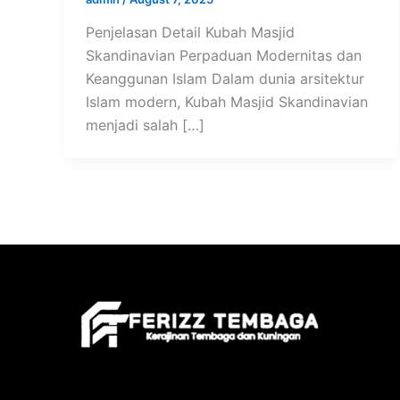
Penjelasan Detail Kubah Masjid
Skandinavian Perpaduan Modernitas dan
Keanggunan Islam Dalam dunia arsitektur
Islam modern, Kubah Masjid Skandinavian
menjadi salah […]