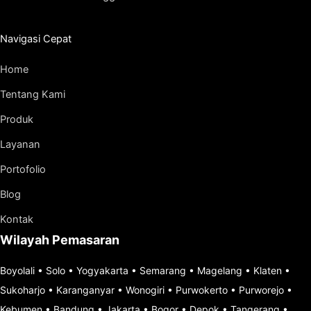
Navigasi Cepat
Home
Tentang Kami
Produk
Layanan
Portofolio
Blog
Kontak
Wilayah Pemasaran
Boyolali
•
Solo
•
Yogyakarta
•
Semarang
•
Magelang
•
Klaten
•
Sukoharjo
•
Karanganyar
•
Wonogiri
•
Purwokerto
•
Purworejo
•
Kebumen
•
Bandung
•
Jakarta
•
Bogor
•
Depok
•
Tangerang
•