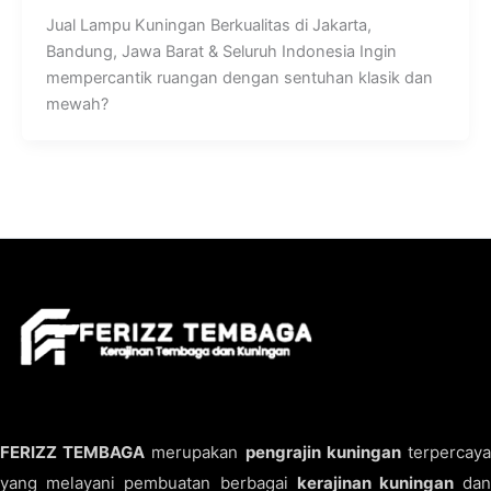
Jual Lampu Kuningan Berkualitas di Jakarta,
Bandung, Jawa Barat & Seluruh Indonesia Ingin
mempercantik ruangan dengan sentuhan klasik dan
mewah?
FERIZZ TEMBAGA
merupakan
pengrajin kuningan
terpercay
yang melayani pembuatan berbagai
kerajinan kuningan
da