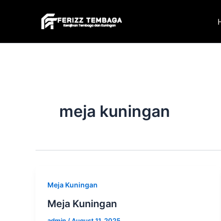
Skip
to
content
meja kuningan
Meja Kuningan
Meja Kuningan
admin
/
August 11, 2025