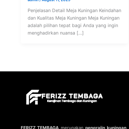
Penjelasan Detail Meja Kuningan Keindahan
dan Kualitas Meja Kuningan Meja Kuningan
adalah pilihan tepat bagi Anda yang ingin
menghadirkan nuansa […]
FERIZZ TEMBAGA
merupakan
pengrajin kuningan