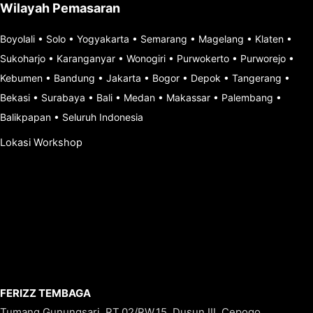
Wilayah Pemasaran
Boyolali
•
Solo
•
Yogyakarta
•
Semarang
•
Magelang
•
Klaten
•
Sukoharjo
•
Karanganyar
•
Wonogiri
•
Purwokerto
•
Purworejo
•
Kebumen
•
Bandung
•
Jakarta
•
Bogor
•
Depok
•
Tangerang
•
Bekasi
•
Surabaya
•
Bali
•
Medan
•
Makassar
•
Palembang
•
Balikpapan
•
Seluruh Indonesia
Lokasi Workshop
FERIZZ TEMBAGA
Tumang Gunungsari, RT.02/RW.15, Dusun III, Cepogo,