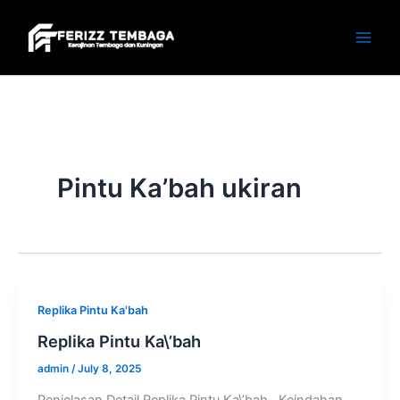
Skip
to
content
Pintu Ka’bah ukiran
Replika Pintu Ka'bah
Replika Pintu Ka\’bah
admin
/
July 8, 2025
Penjelasan Detail Replika Pintu Ka\’bah Keindahan