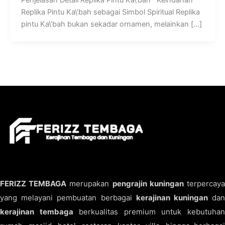
Replika Pintu Ka\’bah sebagai Simbol Spiritual Replika
pintu Ka\’bah bukan sekadar ornamen, melainkan […]
FERIZZ TEMBAGA
merupakan
pengrajin kuningan
terpercay
yang melayani pembuatan berbagai
kerajinan kuningan
da
kerajinan tembaga
berkualitas premium untuk kebutuha