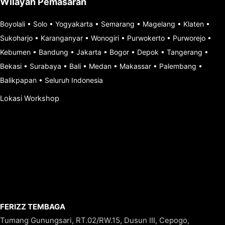
Wilayah Pemasaran
Boyolali
•
Solo
•
Yogyakarta
•
Semarang
•
Magelang
•
Klaten
•
Sukoharjo
•
Karanganyar
•
Wonogiri
•
Purwokerto
•
Purworejo
•
Kebumen
•
Bandung
•
Jakarta
•
Bogor
•
Depok
•
Tangerang
•
Bekasi
•
Surabaya
•
Bali
•
Medan
•
Makassar
•
Palembang
•
Balikpapan
•
Seluruh Indonesia
Lokasi Workshop
FERIZZ TEMBAGA
Tumang Gunungsari, RT.02/RW.15, Dusun III, Cepogo,