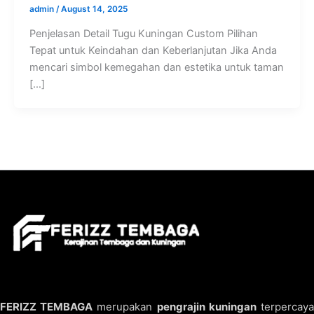
admin
/
August 14, 2025
Penjelasan Detail Tugu Kuningan Custom Pilihan
Tepat untuk Keindahan dan Keberlanjutan Jika Anda
mencari simbol kemegahan dan estetika untuk taman
[…]
FERIZZ TEMBAGA
merupakan
pengrajin kuningan
terpercay