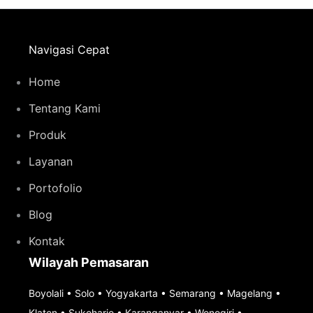
Navigasi Cepat
Home
Tentang Kami
Produk
Layanan
Portofolio
Blog
Kontak
Wilayah Pemasaran
Boyolali
•
Solo
•
Yogyakarta
•
Semarang
•
Magelang
•
Klaten
•
Sukoharjo
•
Karanganyar
•
Wonogiri
•