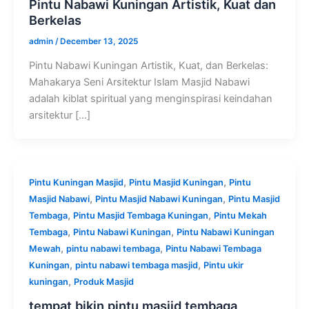
Pintu Nabawi Kuningan Artistik, Kuat dan
Berkelas
admin
/
December 13, 2025
Pintu Nabawi Kuningan Artistik, Kuat, dan Berkelas:
Mahakarya Seni Arsitektur Islam Masjid Nabawi
adalah kiblat spiritual yang menginspirasi keindahan
arsitektur […]
,
,
Pintu Kuningan Masjid
Pintu Masjid Kuningan
Pintu
,
,
Masjid Nabawi
Pintu Masjid Nabawi Kuningan
Pintu Masjid
,
,
Tembaga
Pintu Masjid Tembaga Kuningan
Pintu Mekah
,
,
Tembaga
Pintu Nabawi Kuningan
Pintu Nabawi Kuningan
,
,
Mewah
pintu nabawi tembaga
Pintu Nabawi Tembaga
,
,
Kuningan
pintu nabawi tembaga masjid
Pintu ukir
,
kuningan
Produk Masjid
tempat bikin pintu masjid tembaga