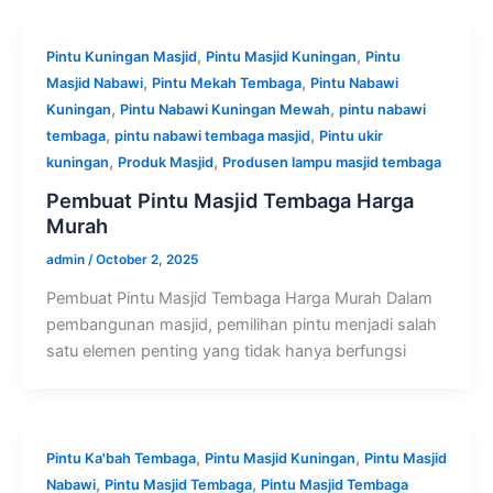
,
,
Pintu Kuningan Masjid
Pintu Masjid Kuningan
Pintu
,
,
Masjid Nabawi
Pintu Mekah Tembaga
Pintu Nabawi
,
,
Kuningan
Pintu Nabawi Kuningan Mewah
pintu nabawi
,
,
tembaga
pintu nabawi tembaga masjid
Pintu ukir
,
,
kuningan
Produk Masjid
Produsen lampu masjid tembaga
Pembuat Pintu Masjid Tembaga Harga
Murah
admin
/
October 2, 2025
Pembuat Pintu Masjid Tembaga Harga Murah Dalam
pembangunan masjid, pemilihan pintu menjadi salah
satu elemen penting yang tidak hanya berfungsi
,
,
Pintu Ka'bah Tembaga
Pintu Masjid Kuningan
Pintu Masjid
,
,
Nabawi
Pintu Masjid Tembaga
Pintu Masjid Tembaga