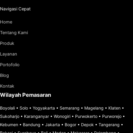
Navigasi Cepat
Home
Tentang Kami
Produk
Layanan
Portofolio
Blog
Kontak
Wilayah Pemasaran
Boyolali
•
Solo
•
Yogyakarta
•
Semarang
•
Magelang
•
Klaten
•
Sukoharjo
•
Karanganyar
•
Wonogiri
•
Purwokerto
•
Purworejo
•
Kebumen
•
Bandung
•
Jakarta
•
Bogor
•
Depok
•
Tangerang
•
Bekasi
•
Surabaya
•
Bali
•
Medan
•
Makassar
•
Palembang
•