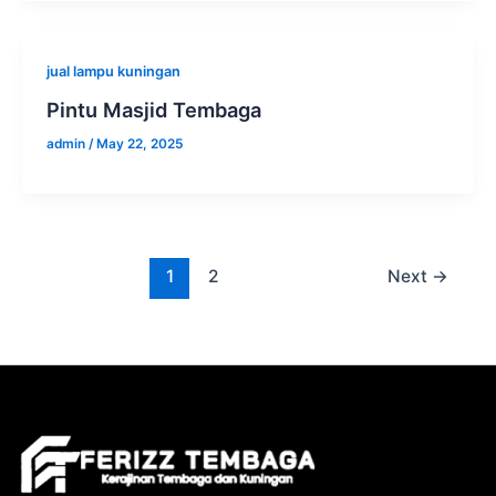
jual lampu kuningan
Pintu Masjid Tembaga
admin
/
May 22, 2025
1
2
Next
→