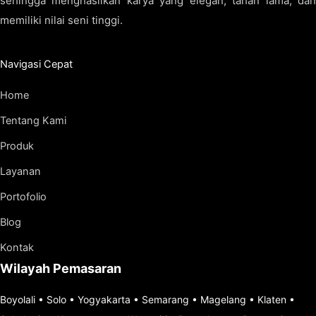
sehingga menghasilkan karya yang elegan, tahan lama, dan
memiliki nilai seni tinggi.
Navigasi Cepat
Home
Tentang Kami
Produk
Layanan
Portofolio
Blog
Kontak
Wilayah Pemasaran
Boyolali
•
Solo
•
Yogyakarta
•
Semarang
•
Magelang
•
Klaten
•