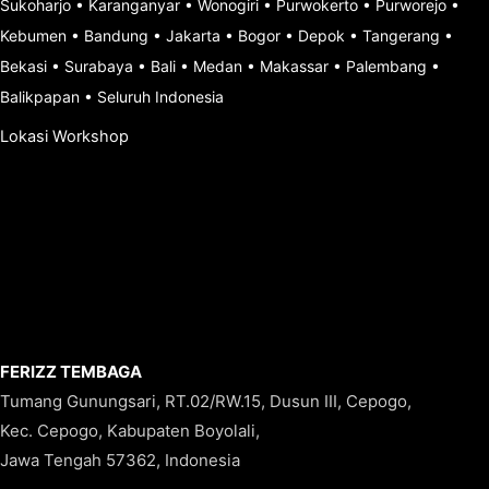
Sukoharjo
•
Karanganyar
•
Wonogiri
•
Purwokerto
•
Purworejo
•
Kebumen
•
Bandung
•
Jakarta
•
Bogor
•
Depok
•
Tangerang
•
Bekasi
•
Surabaya
•
Bali
•
Medan
•
Makassar
•
Palembang
•
Balikpapan
•
Seluruh Indonesia
Lokasi Workshop
FERIZZ TEMBAGA
Tumang Gunungsari, RT.02/RW.15, Dusun III, Cepogo,
Kec. Cepogo, Kabupaten Boyolali,
Jawa Tengah 57362, Indonesia