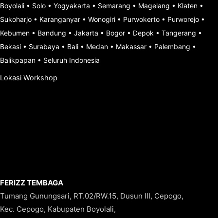
Boyolali
•
Solo
•
Yogyakarta
•
Semarang
•
Magelang
•
Klaten
•
Sukoharjo
•
Karanganyar
•
Wonogiri
•
Purwokerto
•
Purworejo
•
Kebumen
•
Bandung
•
Jakarta
•
Bogor
•
Depok
•
Tangerang
•
Bekasi
•
Surabaya
•
Bali
•
Medan
•
Makassar
•
Palembang
•
Balikpapan
•
Seluruh Indonesia
Lokasi Workshop
FERIZZ TEMBAGA
Tumang Gunungsari, RT.02/RW.15, Dusun III, Cepogo,
Kec. Cepogo, Kabupaten Boyolali,