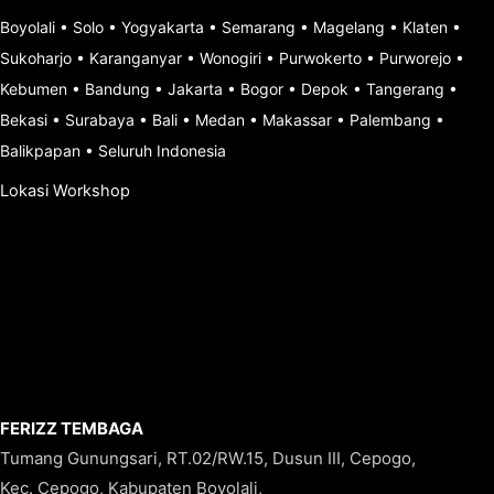
Boyolali
•
Solo
•
Yogyakarta
•
Semarang
•
Magelang
•
Klaten
•
Sukoharjo
•
Karanganyar
•
Wonogiri
•
Purwokerto
•
Purworejo
•
Kebumen
•
Bandung
•
Jakarta
•
Bogor
•
Depok
•
Tangerang
•
Bekasi
•
Surabaya
•
Bali
•
Medan
•
Makassar
•
Palembang
•
Balikpapan
•
Seluruh Indonesia
Lokasi Workshop
FERIZZ TEMBAGA
Tumang Gunungsari, RT.02/RW.15, Dusun III, Cepogo,
Kec. Cepogo, Kabupaten Boyolali,