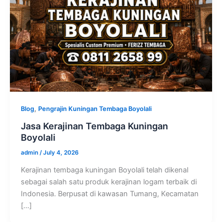
,
Blog
Pengrajin Kuningan Tembaga Boyolali
Jasa Kerajinan Tembaga Kuningan
Boyolali
admin
/
July 4, 2026
Kerajinan tembaga kuningan Boyolali telah dikenal
sebagai salah satu produk kerajinan logam terbaik di
Indonesia. Berpusat di kawasan Tumang, Kecamatan
[…]