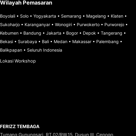
Wilayah Pemasaran
Boyolali
•
Solo
•
Yogyakarta
•
Semarang
•
Magelang
•
Klaten
•
Sukoharjo
•
Karanganyar
•
Wonogiri
•
Purwokerto
•
Purworejo
•
Kebumen
•
Bandung
•
Jakarta
•
Bogor
•
Depok
•
Tangerang
•
Bekasi
•
Surabaya
•
Bali
•
Medan
•
Makassar
•
Palembang
•
Balikpapan
•
Seluruh Indonesia
Lokasi Workshop
FERIZZ TEMBAGA
Tumang Gunungsari, RT.02/RW.15, Dusun III, Cepogo,