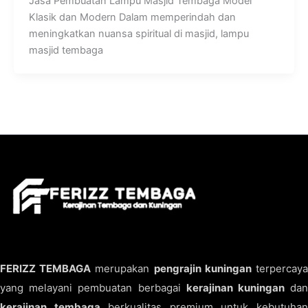
Jasa Pembuatan Lampu Masjid Tembaga Model
Klasik dan Modern Dalam memperindah dan
meningkatkan nuansa spiritual di masjid, lampu
masjid tembaga
FERIZZ TEMBAGA
merupakan
pengrajin kuningan
terpercay
yang melayani pembuatan berbagai
kerajinan kuningan
da
kerajinan tembaga
berkualitas premium untuk kebutuha