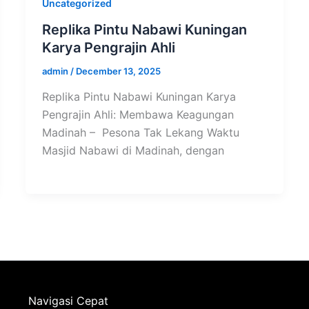
Uncategorized
Replika Pintu Nabawi Kuningan
Karya Pengrajin Ahli
admin
/
December 13, 2025
Replika Pintu Nabawi Kuningan Karya
Pengrajin Ahli: Membawa Keagungan
Madinah – Pesona Tak Lekang Waktu
Masjid Nabawi di Madinah, dengan
Navigasi Cepat