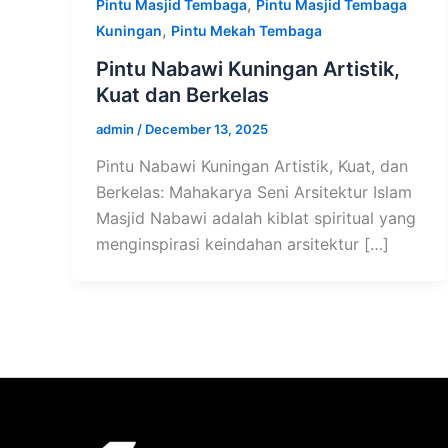
,
Pintu Masjid Tembaga
Pintu Masjid Tembaga
,
Kuningan
Pintu Mekah Tembaga
Pintu Nabawi Kuningan Artistik,
Kuat dan Berkelas
admin
/
December 13, 2025
Pintu Nabawi Kuningan Artistik, Kuat, dan
Berkelas: Mahakarya Seni Arsitektur Islam
Masjid Nabawi adalah kiblat spiritual yang
menginspirasi keindahan arsitektur […]