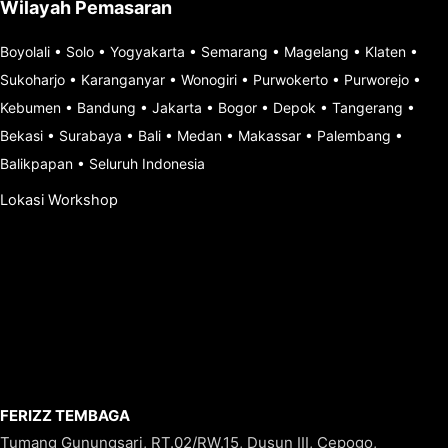
Wilayah Pemasaran
Boyolali
•
Solo
•
Yogyakarta
•
Semarang
•
Magelang
•
Klaten
•
Sukoharjo
•
Karanganyar
•
Wonogiri
•
Purwokerto
•
Purworejo
•
Kebumen
•
Bandung
•
Jakarta
•
Bogor
•
Depok
•
Tangerang
•
Bekasi
•
Surabaya
•
Bali
•
Medan
•
Makassar
•
Palembang
•
Balikpapan
•
Seluruh Indonesia
Lokasi Workshop
FERIZZ TEMBAGA
Tumang Gunungsari, RT.02/RW.15, Dusun III, Cepogo,