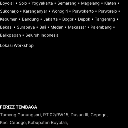
Boyolali
•
Solo
•
Yogyakarta
•
Semarang
•
Magelang
•
Klaten
•
Sukoharjo
•
Karanganyar
•
Wonogiri
•
Purwokerto
•
Purworejo
•
Kebumen
•
Bandung
•
Jakarta
•
Bogor
•
Depok
•
Tangerang
•
Bekasi
•
Surabaya
•
Bali
•
Medan
•
Makassar
•
Palembang
•
Balikpapan
•
Seluruh Indonesia
Lokasi Workshop
FERIZZ TEMBAGA
Tumang Gunungsari, RT.02/RW.15, Dusun III, Cepogo,
Kec. Cepogo, Kabupaten Boyolali,