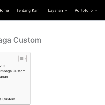
Home
Tentang Kami
Layanan
Portofolio
baga Custom
tom
 Tembaga Custom
hanan
ga Custom