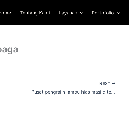
Home
Tentang Kami
Layanan
Portofolio
baga
NEXT
Pusat pengrajin lampu hias masjid tembaga