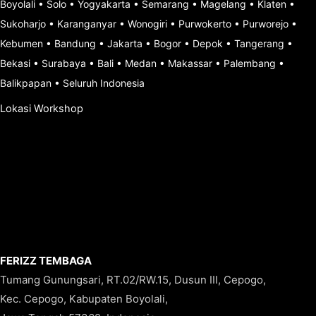
Boyolali
•
Solo
•
Yogyakarta
•
Semarang
•
Magelang
•
Klaten
•
Sukoharjo
•
Karanganyar
•
Wonogiri
•
Purwokerto
•
Purworejo
•
Kebumen
•
Bandung
•
Jakarta
•
Bogor
•
Depok
•
Tangerang
•
Bekasi
•
Surabaya
•
Bali
•
Medan
•
Makassar
•
Palembang
•
Balikpapan
•
Seluruh Indonesia
Lokasi Workshop
FERIZZ TEMBAGA
Tumang Gunungsari, RT.02/RW.15, Dusun III, Cepogo,
Kec. Cepogo, Kabupaten Boyolali,