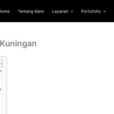
Home
Tentang Kami
Layanan
Portofolio
 Kuningan
n
m