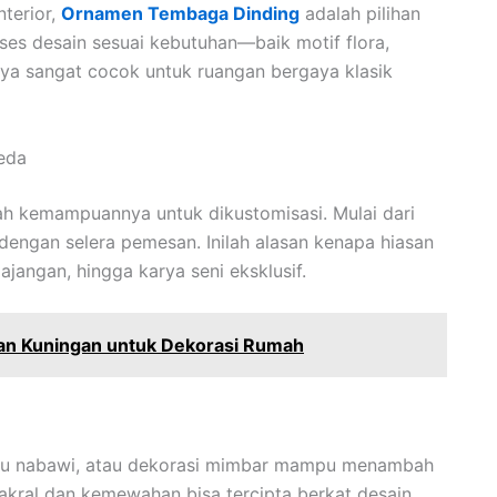
nterior,
Ornamen Tembaga Dinding
adalah pilihan
es desain sesuai kebutuhan—baik motif flora,
nya sangat cocok untuk ruangan bergaya klasik
eda
h kemampuannya untuk dikustomisasi. Mulai dari
 dengan selera pemesan. Inilah alasan kenapa hiasan
jangan, hingga karya seni eksklusif.
n Kuningan untuk Dekorasi Rumah
ampu nabawi, atau dekorasi mimbar mampu menambah
 sakral dan kemewahan bisa tercipta berkat desain