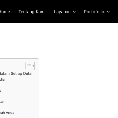
Home
Tentang Kami
Layanan
Portofolio
lam Setiap Detail
dian
a
sar
mah Anda