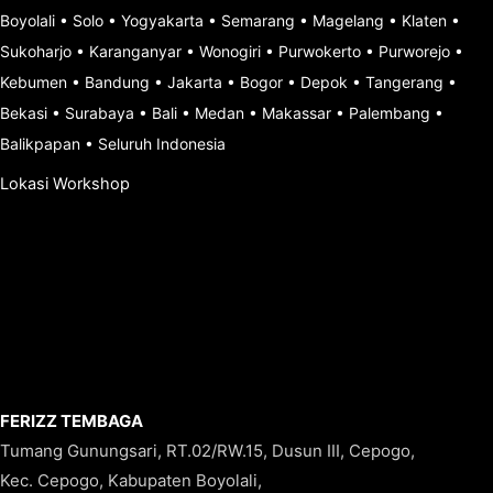
Boyolali
•
Solo
•
Yogyakarta
•
Semarang
•
Magelang
•
Klaten
•
Sukoharjo
•
Karanganyar
•
Wonogiri
•
Purwokerto
•
Purworejo
•
Kebumen
•
Bandung
•
Jakarta
•
Bogor
•
Depok
•
Tangerang
•
Bekasi
•
Surabaya
•
Bali
•
Medan
•
Makassar
•
Palembang
•
Balikpapan
•
Seluruh Indonesia
Lokasi Workshop
FERIZZ TEMBAGA
Tumang Gunungsari, RT.02/RW.15, Dusun III, Cepogo,
Kec. Cepogo, Kabupaten Boyolali,