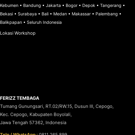
Kebumen
•
Bandung
•
Jakarta
•
Bogor
•
Depok
•
Tangerang
•
Bekasi
•
Surabaya
•
Bali
•
Medan
•
Makassar
•
Palembang
•
Balikpapan
•
Seluruh Indonesia
Lokasi Workshop
FERIZZ TEMBAGA
Tumang Gunungsari, RT.02/RW.15, Dusun III, Cepogo,
Kec. Cepogo, Kabupaten Boyolali,
Jawa Tengah 57362, Indonesia
Telp / WhatsApp :
0811 265 899