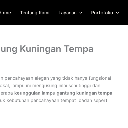
Home
Tentang Kami
Layanan
Portofolio
tung Kuningan Tempa
n pencahayaan elegan yang tidak hanya fungsional
lokal, lampu ini mengusung nilai seni tinggi dan
eberapa
keunggulan lampu gantung kuningan tempa
tuk kebutuhan pencahayaan tempat ibadah seperti