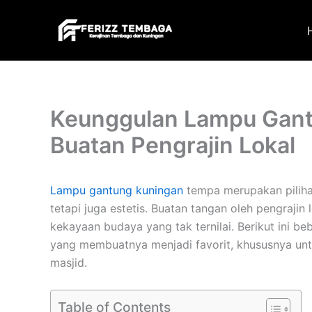
Skip
to
content
Keunggulan Lampu Gan
Buatan Pengrajin Lokal
Lampu gantung kuningan
tempa merupakan piliha
tetapi juga estetis. Buatan tangan oleh pengrajin 
kekayaan budaya yang tak ternilai. Berikut ini b
yang membuatnya menjadi favorit, khususnya un
masjid.
Table of Contents