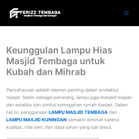
Skip
to
content
Keunggulan Lampu Hias
Masjid Tembaga untuk
Kubah dan Mihrab
Pencahayaan adalah elemen penting dalam arsitektur
masjid. Selain sebagai penerang, lampu juga menjadi bagian
dari estetika dan simbol kemegahan rumah ibadah. Dalam
hal ini, penggunaan
LAMPU MASJID TEMBAGA
dan
LAMPU MASJID KUNINGAN
semakin diminati karena
kualitas, nilai seni, dan daya tahan yang luar biasa.