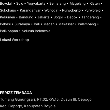
Boyolali
•
Solo
•
Yogyakarta
•
Semarang
•
Magelang
•
Klaten
•
Sukoharjo
•
Karanganyar
•
Wonogiri
•
Purwokerto
•
Purworejo
•
Kebumen
•
Bandung
•
Jakarta
•
Bogor
•
Depok
•
Tangerang
•
Bekasi
•
Surabaya
•
Bali
•
Medan
•
Makassar
•
Palembang
•
Balikpapan
•
Seluruh Indonesia
Lokasi Workshop
FERIZZ TEMBAGA
Tumang Gunungsari, RT.02/RW.15, Dusun III, Cepogo,
Kec. Cepogo, Kabupaten Boyolali,