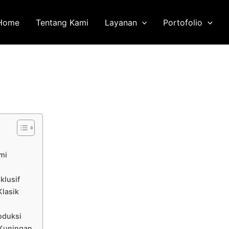
Home
Tentang Kami
Layanan
Portofolio
mi
klusif
lasik
oduksi
 Kuningan