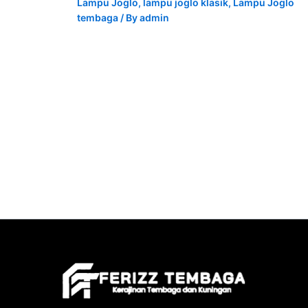
Lampu Joglo
,
lampu joglo klasik
,
Lampu Joglo
tembaga
/ By
admin