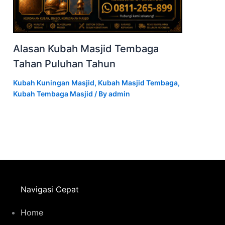
Alasan Kubah Masjid Tembaga
Tahan Puluhan Tahun
Kubah Kuningan Masjid
,
Kubah Masjid Tembaga
,
Kubah Tembaga Masjid
/ By
admin
Navigasi Cepat
Home