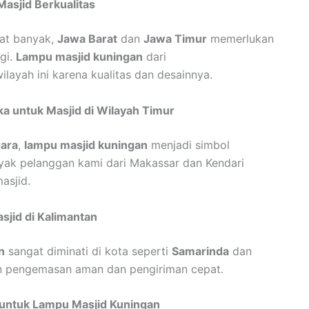
asjid Berkualitas
gat banyak,
Jawa Barat
dan
Jawa Timur
memerlukan
gi.
Lampu masjid kuningan
dari
layah ini karena kualitas dan desainnya.
ka untuk Masjid di Wilayah Timur
ara
,
lampu masjid kuningan
menjadi simbol
yak pelanggan kami dari Makassar dan Kendari
asjid.
jid di Kalimantan
n
sangat diminati di kota seperti
Samarinda
dan
an pengemasan aman dan pengiriman cepat.
 untuk Lampu Masjid Kuningan