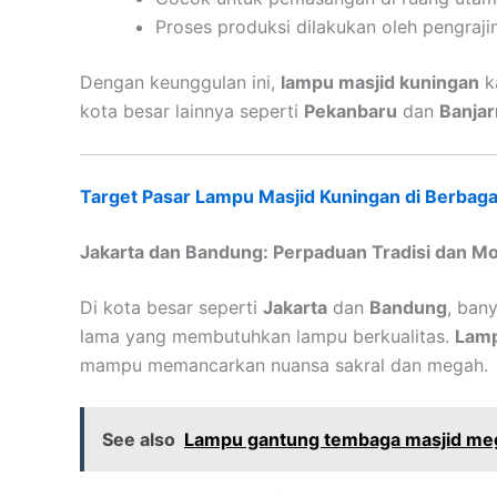
Proses produksi dilakukan oleh pengrajin
Dengan keunggulan ini,
lampu masjid kuningan
k
kota besar lainnya seperti
Pekanbaru
dan
Banja
Target Pasar Lampu Masjid Kuningan di Berbaga
Jakarta dan Bandung: Perpaduan Tradisi dan M
Di kota besar seperti
Jakarta
dan
Bandung
, ban
lama yang membutuhkan lampu berkualitas.
Lamp
mampu memancarkan nuansa sakral dan megah.
See also
Lampu gantung tembaga masjid me