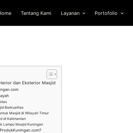
Home
Tentang Kami
Layanan
Portofolio
erior dan Eksterior Masjid
ningan.com
layah
itas
id Berkualitas
untuk Masjid di Wilayah Timur
d di Kalimantan
uk Lampu Masjid Kuningan
i ProdukKuningan.com?