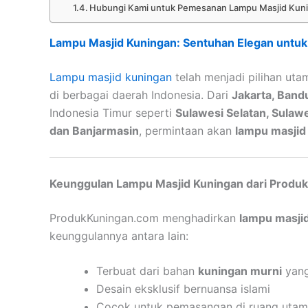
Hubungi Kami untuk Pemesanan Lampu Masjid Kun
Lampu Masjid Kuningan: Sentuhan Elegan untuk I
Lampu masjid kuningan
telah menjadi pilihan uta
di berbagai daerah Indonesia. Dari
Jakarta, Band
Indonesia Timur seperti
Sulawesi Selatan, Sulaw
dan Banjarmasin
, permintaan akan
lampu masjid
Keunggulan Lampu Masjid Kuningan dari Produ
ProdukKuningan.com menghadirkan
lampu masji
keunggulannya antara lain:
Terbuat dari bahan
kuningan murni
yang
Desain eksklusif bernuansa islami
Cocok untuk pemasangan di ruang utama