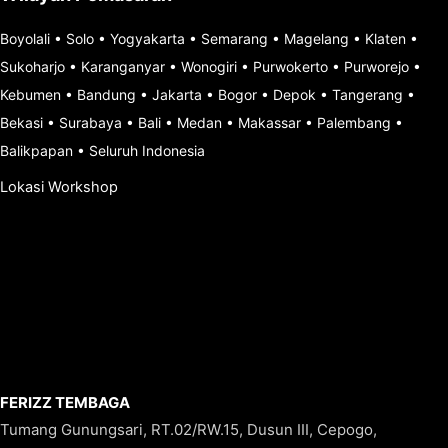
Boyolali
•
Solo
•
Yogyakarta
•
Semarang
•
Magelang
•
Klaten
•
Sukoharjo
•
Karanganyar
•
Wonogiri
•
Purwokerto
•
Purworejo
•
Kebumen
•
Bandung
•
Jakarta
•
Bogor
•
Depok
•
Tangerang
•
Bekasi
•
Surabaya
•
Bali
•
Medan
•
Makassar
•
Palembang
•
Balikpapan
•
Seluruh Indonesia
Lokasi Workshop
FERIZZ TEMBAGA
Tumang Gunungsari, RT.02/RW.15, Dusun III, Cepogo,