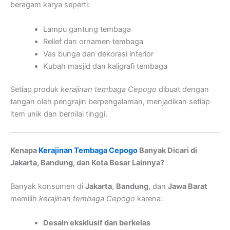
beragam karya seperti:
Lampu gantung tembaga
Relief dan ornamen tembaga
Vas bunga dan dekorasi interior
Kubah masjid dan kaligrafi tembaga
Setiap produk
kerajinan tembaga Cepogo
dibuat dengan
tangan oleh pengrajin berpengalaman, menjadikan setiap
item unik dan bernilai tinggi.
Kenapa
Kerajinan Tembaga Cepogo
Banyak Dicari di
Jakarta, Bandung, dan Kota Besar Lainnya?
Banyak konsumen di
Jakarta
,
Bandung
, dan
Jawa Barat
memilih
kerajinan tembaga Cepogo
karena:
Desain eksklusif dan berkelas