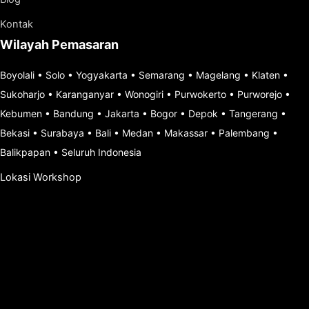
Kontak
Wilayah Pemasaran
Boyolali
•
Solo
•
Yogyakarta
•
Semarang
•
Magelang
•
Klaten
•
Sukoharjo
•
Karanganyar
•
Wonogiri
•
Purwokerto
•
Purworejo
•
Kebumen
•
Bandung
•
Jakarta
•
Bogor
•
Depok
•
Tangerang
•
Bekasi
•
Surabaya
•
Bali
•
Medan
•
Makassar
•
Palembang
•
Balikpapan
•
Seluruh Indonesia
Lokasi Workshop