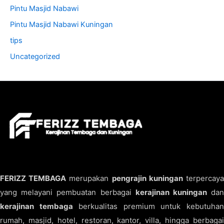
Pintu Masjid Nabawi
Pintu Masjid Nabawi Kuningan
tips
Uncategorized
FERIZZ TEMBAGA
merupakan
pengrajin kuningan
terpercay
yang melayani pembuatan berbagai
kerajinan kuningan
da
kerajinan tembaga
berkualitas premium untuk kebutuha
rumah, masjid, hotel, restoran, kantor, villa, hingga berbagai