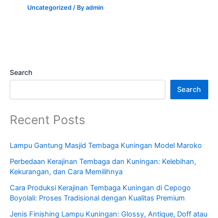
Uncategorized
/ By
admin
Search
Search
Recent Posts
Lampu Gantung Masjid Tembaga Kuningan Model Maroko
Perbedaan Kerajinan Tembaga dan Kuningan: Kelebihan,
Kekurangan, dan Cara Memilihnya
Cara Produksi Kerajinan Tembaga Kuningan di Cepogo
Boyolali: Proses Tradisional dengan Kualitas Premium
Jenis Finishing Lampu Kuningan: Glossy, Antique, Doff atau