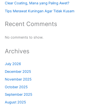
Clear Coating, Mana yang Paling Awet?
Tips Merawat Kuningan Agar Tidak Kusam
Recent Comments
No comments to show.
Archives
July 2026
December 2025
November 2025
October 2025
September 2025
August 2025