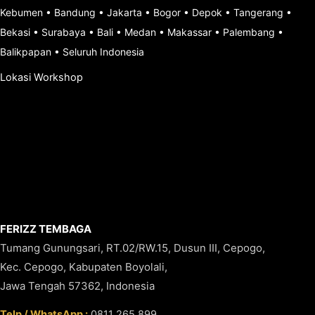
Kebumen
•
Bandung
•
Jakarta
•
Bogor
•
Depok
•
Tangerang
•
Bekasi
•
Surabaya
•
Bali
•
Medan
•
Makassar
•
Palembang
•
Balikpapan
•
Seluruh Indonesia
Lokasi Workshop
FERIZZ TEMBAGA
Tumang Gunungsari, RT.02/RW.15, Dusun III, Cepogo,
Kec. Cepogo, Kabupaten Boyolali,
Jawa Tengah 57362, Indonesia
Telp / WhatsApp :
0811 265 899