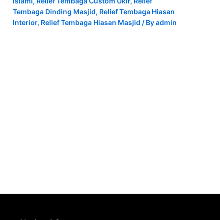
Islami
,
Relief Tembaga Custom Ukir
,
Relief
Tembaga Dinding Masjid
,
Relief Tembaga Hiasan
Interior
,
Relief Tembaga Hiasan Masjid
/ By
admin