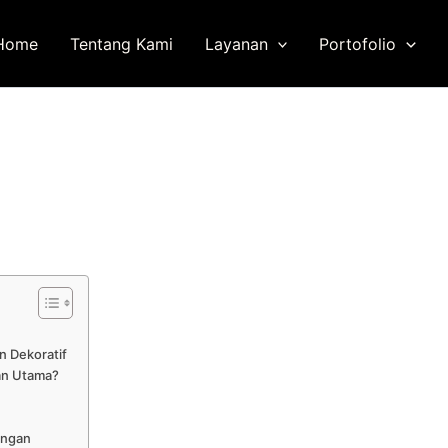
Home
Tentang Kami
Layanan
Portofolio
n Dekoratif
han Utama?
angan